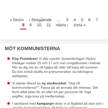
SIDOR
« första
‹ föregående
…
3
4
5
6
7
8
9
10
11
nästa ›
sista »
MÖT KOMMUNISTERNA
Köp Proletären!
Vi står utanför Systembolaget i Nybro
fredagar mellan 15 och 17 och mer oregelbundet i Kalmar.
Hör av dig om du vill hjälpa till, eller vill köpa ett nummer.
Du kan också skaffa en prenumeration via
tidningens
webbplats
.
Vi startar ibland en
ny studiecirkel
: "Vad vill
kommunisterna?". Passa på att anmäla ditt intresse. Det
finns alltid plats för en eller ett par personer till. Inga
avgifter, inga krav på medlemskap.
I samband med
kampanjer
delar vi ut flygblad på stan och i
utvalda bostadsområden. All hjälp är välkommen!